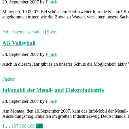
29. September 2007
by
Fibich
Mittwoch, 19.09.07: Bei schönstem Herbstwetter fuhr die Klasse 9B 
angekommen trugen wir die Boote zu Wasser, verstauten unsere Sac
Arbeitsgemeinschaften
|
Sport
AG Volleyball
28. September 2007
by
Fibich
Auch in diesem Jahr gibt es an unserer Schule die Möglichkeit, aktiv
Fächer
Infomobil der Metall- und Elektroindustrie
28. September 2007
by
Fibich
Am Montag, den 10.September 2007, kam das InfoMobil der Metall- un
Ausbildungsmöglichkeiten im größten Industriezweig Deutschlands. 
Seitennummerierung
1
…
107
108
109
110