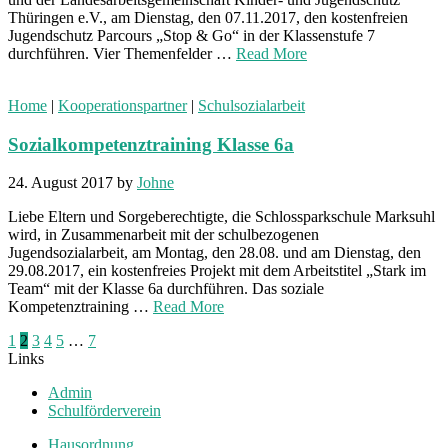
Thüringen e.V., am Dienstag, den 07.11.2017, den kostenfreien
Jugendschutz Parcours „Stop & Go“ in der Klassenstufe 7
durchführen. Vier Themenfelder …
Read More
Home
|
Kooperationspartner
|
Schulsozialarbeit
Sozialkompetenztraining Klasse 6a
24. August 2017
by
Johne
Liebe Eltern und Sorgeberechtigte, die Schlossparkschule Marksuhl
wird, in Zusammenarbeit mit der schulbezogenen
Jugendsozialarbeit, am Montag, den 28.08. und am Dienstag, den
29.08.2017, ein kostenfreies Projekt mit dem Arbeitstitel „Stark im
Team“ mit der Klasse 6a durchführen. Das soziale
Kompetenztraining …
Read More
Seitennummerierung
1
2
3
4
5
…
7
Links
der
Admin
Beiträge
Schulförderverein
Hausordnung