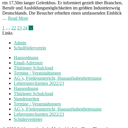
ein 17,50m langer Gelenkbus. Er informiert gezielt über Branchen,
Berufe und Ausbildungsmöglichkeiten im größten Industriezweig
Deutschlands. Die Besucher erhielten einen umfassenden Einblick
…
Read More
Seitennummerierung
1
…
22
23
24
25
Links
der
Admin
Beiträge
Schulförderverein
Hausordnung
Email-Adressen
Thüringer Schulcloud
Termine / Veranstaltungen
AG´s, Förderunterricht, Hausaufgabenbetreuung
Lehrersprechzeiten 2022/23
Hausordnung
Thüringer Schulcloud
Stundenzeiten
Termine / Veranstaltungen
AG´s, Förderunterricht, Hausaufgabenbetreuung
Lehrersprechzeiten 2022/23
Schülervertreter