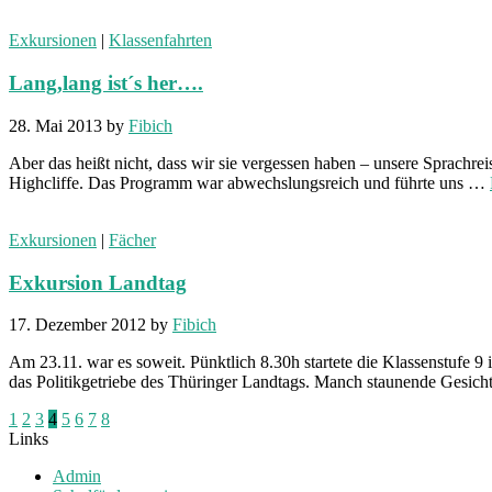
Exkursionen
|
Klassenfahrten
Lang,lang ist´s her….
28. Mai 2013
by
Fibich
Aber das heißt nicht, dass wir sie vergessen haben – unsere Sprachr
Highcliffe. Das Programm war abwechslungsreich und führte uns …
Exkursionen
|
Fächer
Exkursion Landtag
17. Dezember 2012
by
Fibich
Am 23.11. war es soweit. Pünktlich 8.30h startete die Klassenstufe 9
das Politikgetriebe des Thüringer Landtags. Manch staunende Gesicht
Seitennummerierung
1
2
3
4
5
6
7
8
Links
der
Admin
Beiträge