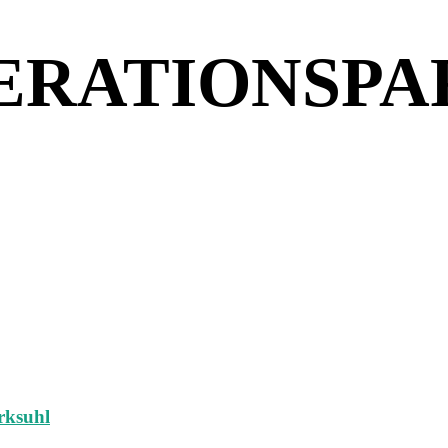
ERATIONSPA
rksuhl