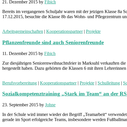
21. Dezember 2015
by
Fibich
Bereits im vergangenen Schuljahr waren mit der jetzigen Klasse 8a 
17.12.2015, besuchte die Klasse 8b das Wohn- und Pflegezentrum u
Arbeitsgemeinschaften
|
Kooperationspartner
|
Projekte
Pflanzenfreunde sind auch Seniorenfreunde
11. Dezember 2015
by
Fibich
Zur diesjährigen Seniorenweihnachtsfeier in Marksuhl verkauften die
hergestellt haben. Dazu gehörten die Klassen 6 mit ihren Lehrerinn
Berufsvorbereitung
|
Kooperationspartner
|
Projekte
|
Schulleitung
|
Sc
Sozialkompetenztraining „Stark im Team“ an der R
23. September 2015
by
Johne
In der Schule wird immer wieder der Begriff „Teamarbeit“ verwende
gerade im Sport erfolgreiche Teams, insbesondere werden Fußballm