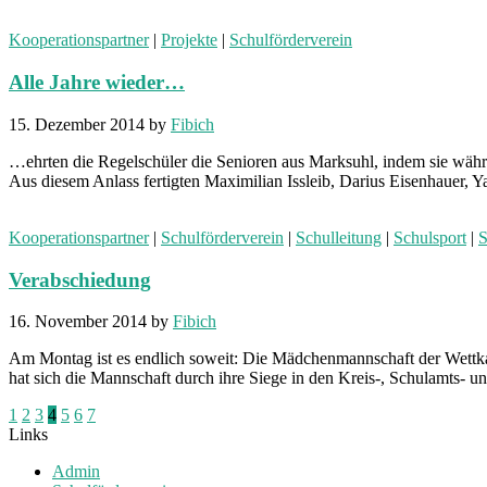
Kooperationspartner
|
Projekte
|
Schulförderverein
Alle Jahre wieder…
15. Dezember 2014
by
Fibich
…ehrten die Regelschüler die Senioren aus Marksuhl, indem sie währ
Aus diesem Anlass fertigten Maximilian Issleib, Darius Eisenhauer, 
Kooperationspartner
|
Schulförderverein
|
Schulleitung
|
Schulsport
|
S
Verabschiedung
16. November 2014
by
Fibich
Am Montag ist es endlich soweit: Die Mädchenmannschaft der Wettka
hat sich die Mannschaft durch ihre Siege in den Kreis-, Schulamts- 
Seitennummerierung
1
2
3
4
5
6
7
Links
der
Admin
Beiträge