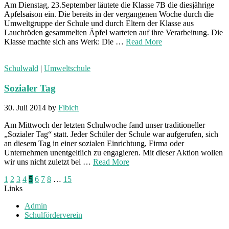
Am Dienstag, 23.September läutete die Klasse 7B die diesjährige
Apfelsaison ein. Die bereits in der vergangenen Woche durch die
Umweltgruppe der Schule und durch Eltern der Klasse aus
Lauchröden gesammelten Äpfel warteten auf ihre Verarbeitung. Die
Klasse machte sich ans Werk: Die …
Read More
Schulwald
|
Umweltschule
Sozialer Tag
30. Juli 2014
by
Fibich
Am Mittwoch der letzten Schulwoche fand unser traditioneller
„Sozialer Tag“ statt. Jeder Schüler der Schule war aufgerufen, sich
an diesem Tag in einer sozialen Einrichtung, Firma oder
Unternehmen unentgeltlich zu engagieren. Mit dieser Aktion wollen
wir uns nicht zuletzt bei …
Read More
Seitennummerierung
1
2
3
4
5
6
7
8
…
15
Links
der
Admin
Beiträge
Schulförderverein