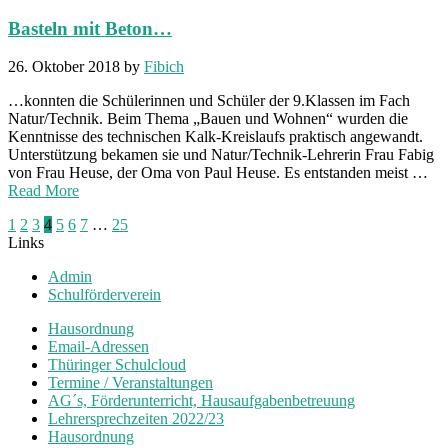
Basteln mit Beton…
26. Oktober 2018
by
Fibich
…konnten die Schülerinnen und Schüler der 9.Klassen im Fach
Natur/Technik. Beim Thema „Bauen und Wohnen“ wurden die
Kenntnisse des technischen Kalk-Kreislaufs praktisch angewandt.
Unterstützung bekamen sie und Natur/Technik-Lehrerin Frau Fabig
von Frau Heuse, der Oma von Paul Heuse. Es entstanden meist …
Read More
Seitennummerierung
1
2
3
4
5
6
7
…
25
Links
der
Admin
Beiträge
Schulförderverein
Hausordnung
Email-Adressen
Thüringer Schulcloud
Termine / Veranstaltungen
AG´s, Förderunterricht, Hausaufgabenbetreuung
Lehrersprechzeiten 2022/23
Hausordnung