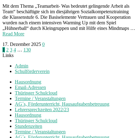
Mit dem Thema „Teamarbeit- Was bedeutet gelingende Arbeit als
Team“ beschäftigte sich im diesjährigen Sozialkompetenztraining
die Klassenstufe 6. Die Basiselemente Vertrauen und Kooperation
wurden nach einem intensiven Warming Up mit dem Spiel
„Hühnerball“ durch Kleingruppen und mit Hilfe eines Mindmaps …
Read More
17. Dezember 2025
0
Seitennummerierung
1
2
3
4
…
130
Links
der
Admin
Beiträge
Schulförderverein
Hausordnung
Email-Adressen
Thüringer Schulcloud
Termine / Veranstaltungen
AG´s, Förderunterricht, Hausaufgabenbetreuung
Lehrersprechzeiten 2022/23
Hausordnung
Thüringer Schulcloud
Stundenzeiten
Termine / Veranstaltungen
AG´s, Förderunterricht, Hausaufgabenbetreuung