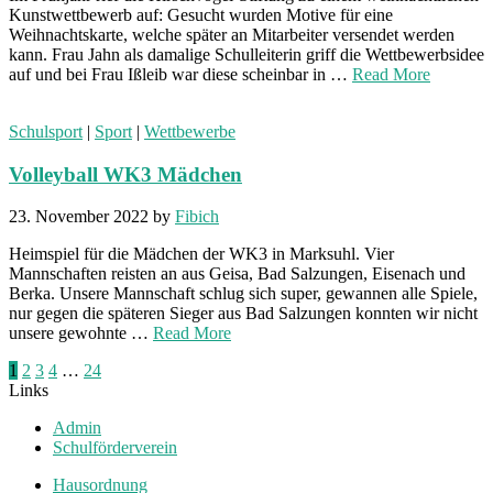
Kunstwettbewerb auf: Gesucht wurden Motive für eine
Weihnachtskarte, welche später an Mitarbeiter versendet werden
kann. Frau Jahn als damalige Schulleiterin griff die Wettbewerbsidee
auf und bei Frau Ißleib war diese scheinbar in …
Read More
Schulsport
|
Sport
|
Wettbewerbe
Volleyball WK3 Mädchen
23. November 2022
by
Fibich
Heimspiel für die Mädchen der WK3 in Marksuhl. Vier
Mannschaften reisten an aus Geisa, Bad Salzungen, Eisenach und
Berka. Unsere Mannschaft schlug sich super, gewannen alle Spiele,
nur gegen die späteren Sieger aus Bad Salzungen konnten wir nicht
unsere gewohnte …
Read More
Seitennummerierung
1
2
3
4
…
24
Links
der
Admin
Beiträge
Schulförderverein
Hausordnung