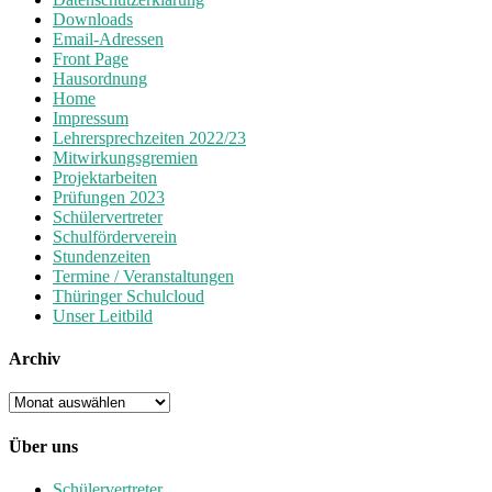
Downloads
Email-Adressen
Front Page
Hausordnung
Home
Impressum
Lehrersprechzeiten 2022/23
Mitwirkungsgremien
Projektarbeiten
Prüfungen 2023
Schülervertreter
Schulförderverein
Stundenzeiten
Termine / Veranstaltungen
Thüringer Schulcloud
Unser Leitbild
Archiv
Archiv
Über uns
Schülervertreter