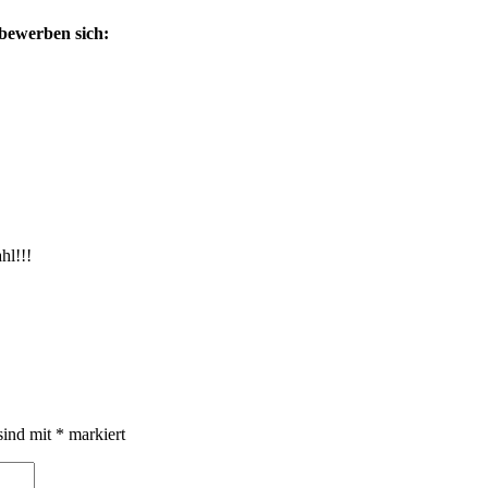
 bewerben sich:
hl!!!
sind mit
*
markiert