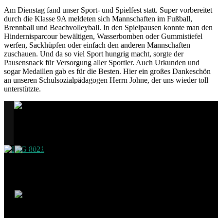
Am Dienstag fand unser Sport- und Spielfest statt. Super vorbereitet
durch die Klasse 9A meldeten sich Mannschaften im Fußball,
Brennball und Beachvolleyball. In den Spielpausen konnte man den
Hindernisparcour bewältigen, Wasserbomben oder Gummistiefel
werfen, Sackhüpfen oder einfach den anderen Mannschaften
zuschauen. Und da so viel Sport hungrig macht, sorgte der
Pausensnack für Versorgung aller Sportler. Auch Urkunden und
sogar Medaillen gab es für die Besten. Hier ein großes Dankeschön
an unseren Schulsozialpädagogen Herrn Johne, der uns wieder toll
unterstützte.