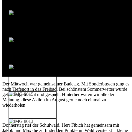
Der Mittwoch war gemeinsamer Badetag. Mit Sonderbussen ging es
nach Tiefenort in das Freibad. Bei schönstem Sommerwetter wurde
gebadet, gerutscht und gespielt. Hinterher waren wir alle der
Meinung, diese Aktion im August gerne noch einmal zu
wiederholen.
Donnerstag rief der Schulwald. Herr Fibich hat gemeinsam mit
Jakob und Max die zu findenden Punkte im Wald versteckt – kleine