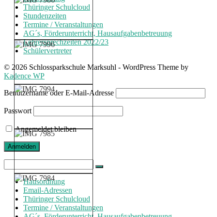
Thüringer Schulcloud
Stundenzeiten
Termine / Veranstaltungen
AG´s, Förderunterricht, Hausaufgabenbetreuung
Lehrersprechzeiten 2022/23
Schülervertreter
© 2026 Schlossparkschule Marksuhl - WordPress Theme by
Kadence WP
Benutzername oder E-Mail-Adresse
Passwort
Angemeldet bleiben
Search
for:
Hausordnung
Email-Adressen
Thüringer Schulcloud
Termine / Veranstaltungen
AG´s, Förderunterricht, Hausaufgabenbetreuung