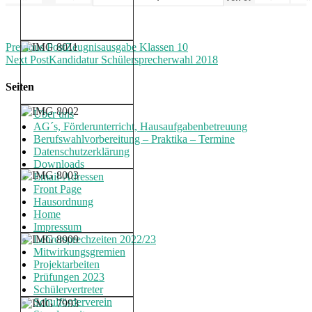
Previous Post
Zeugnisausgabe Klassen 10
Next Post
Kandidatur Schülersprecherwahl 2018
Seiten
Über uns
AG´s, Förderunterricht, Hausaufgabenbetreuung
Berufswahlvorbereitung – Praktika – Termine
Datenschutzerklärung
Downloads
Email-Adressen
Front Page
Hausordnung
Home
Impressum
Lehrersprechzeiten 2022/23
Mitwirkungsgremien
Projektarbeiten
Prüfungen 2023
Schülervertreter
Schulförderverein