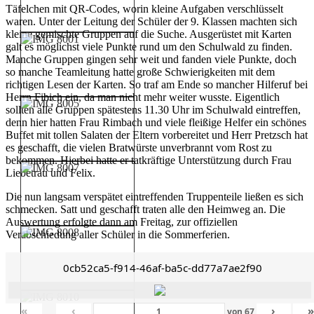
Täfelchen mit QR-Codes, worin kleine Aufgaben verschlüsselt
waren. Unter der Leitung der Schüler der 9. Klassen machten sich
kleine gemischte Gruppen auf die Suche. Ausgerüstet mit Karten
galt es möglichst viele Punkte rund um den Schulwald zu finden.
Manche Gruppen gingen sehr weit und fanden viele Punkte, doch
so manche Teamleitung hatte große Schwierigkeiten mit dem
richtigen Lesen der Karten. So traf am Ende so mancher Hilferuf bei
Herrn Fibich ein, da man nicht mehr weiter wusste. Eigentlich
sollten alle Gruppen spätestens 11.30 Uhr im Schulwald eintreffen,
denn hier hatten Frau Rimbach und viele fleißige Helfer ein schönes
Buffet mit tollen Salaten der Eltern vorbereitet und Herr Pretzsch hat
es geschafft, die vielen Bratwürste unverbrannt vom Rost zu
bekommen. Hierbei hatte er tatkräftige Unterstützung durch Frau
Liebetrau und Felix.
Die nun langsam verspätet eintreffenden Truppenteile ließen es sich
schmecken. Satt und geschafft traten alle den Heimweg an. Die
Auswertung erfolgte dann am Freitag, zur offiziellen
Verabschiedung aller Schüler in die Sommerferien.
0cb52ca5-f914-46af-ba5c-dd77a7ae2f90
«
‹
›
von
67