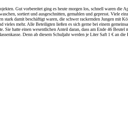
jekten. Gut vorbereitet ging es heute morgen los, schnell waren die 
waschen, sortiert und ausgeschnitten, gemahlen und gepresst. Viele einz
en stark damit beschäftigt waren, die schwer rackernden Jungen mit Kö
d vieles mehr. Alle Beteiligten ließen es sich gerne bei einem geme
zte. Sie hatte einen wesentlichen Anteil daran, dass am Ende 46 Beutel 
 Klassenkasse. Denn ab diesem Schuljahr werden je Liter Saft 1 € an di