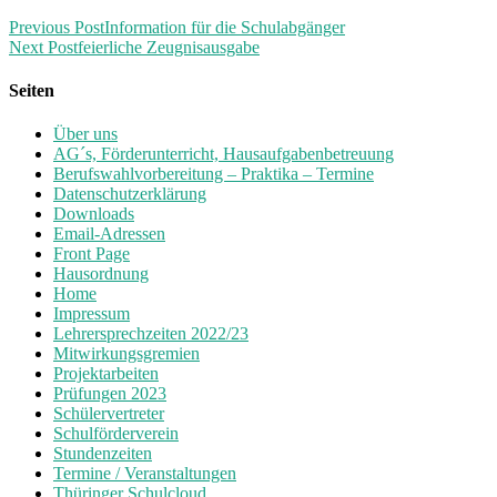
Previous Post
Information für die Schulabgänger
Next Post
feierliche Zeugnisausgabe
Seiten
Über uns
AG´s, Förderunterricht, Hausaufgabenbetreuung
Berufswahlvorbereitung – Praktika – Termine
Datenschutzerklärung
Downloads
Email-Adressen
Front Page
Hausordnung
Home
Impressum
Lehrersprechzeiten 2022/23
Mitwirkungsgremien
Projektarbeiten
Prüfungen 2023
Schülervertreter
Schulförderverein
Stundenzeiten
Termine / Veranstaltungen
Thüringer Schulcloud