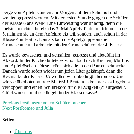
berge von Äpfeln standen am Morgen auf dem Schulhof und
wollten gepresst werden. Mit der ersten Stunde gingen die Schüler
der Klasse 6 ans Werk. Eine Einweisung war unnötig, denn die
meisten machten bereits das 3. Mal Apfelsaft, denn nicht nur in der
5. nahmen sie an dem Apfelprojekt teil, sondern auch schon in der
Klasse 4 in Förtha. Damals kam die Apfelgruppe an die
Grundschule und arbeitete mit den Grundschülern der 4. Klasse.
Es wurde gewaschen und gemahlen, gepresst und abgefüllt im
Akkord. In der Küche duftete es schon bald nach Kuchen, Muffins
und Apfelröschen. Diese ließen sich alle in den Pausen schmecken.
Danach wurde sofort wieder um jeden Liter gekämpft, denn die
Bestmarke der Klasse 9A wollten wir unbedingt überbieten. Und
wie sie überboten wurde: Mit 66!!! Beuteln haben wir das Ergebnis
verdoppelt und einen Schulrekord für die Ewigkeit (?) aufgestellt.
Glückwunsch und es klingelt in der Klassenkasse!
Previous Post
Unsere neuen Schülersprecher
Next Post
Romeo und Julia
Seiten
Über uns