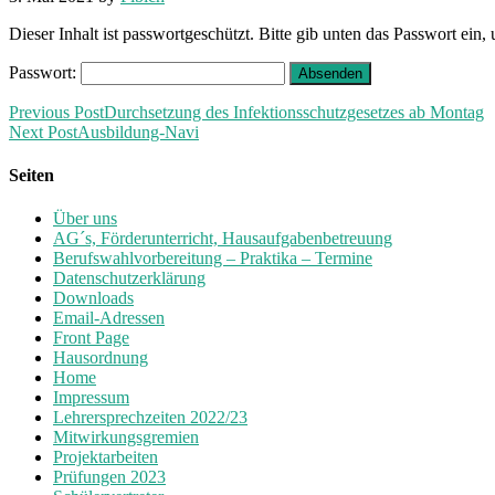
Dieser Inhalt ist passwortgeschützt. Bitte gib unten das Passwort ein
Passwort:
Previous Post
Durchsetzung des Infektionsschutzgesetzes ab Montag
Next Post
Ausbildung-Navi
Seiten
Über uns
AG´s, Förderunterricht, Hausaufgabenbetreuung
Berufswahlvorbereitung – Praktika – Termine
Datenschutzerklärung
Downloads
Email-Adressen
Front Page
Hausordnung
Home
Impressum
Lehrersprechzeiten 2022/23
Mitwirkungsgremien
Projektarbeiten
Prüfungen 2023