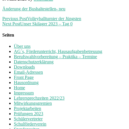
Änderung der Bushaltestellen- neu
Previous Post
Volleyballturnier der Jüngsten
Next Post
Unser Skilager 2023 – Tag 0
Seiten
Über uns
AG´s, Förderunterricht, Hausaufgabenbetreuung
Berufswahlvorbereitung – Praktika – Termine
Datenschutzerklärung
Downloads
Email-Adressen
Front Page
Hausordnung
Home
Impressum
Lehrersprechzeiten 2022/23
Mitwirkungsgremien
Projektarbeiten
Prüfungen 2023
Schülervertreter
Schulförderverein