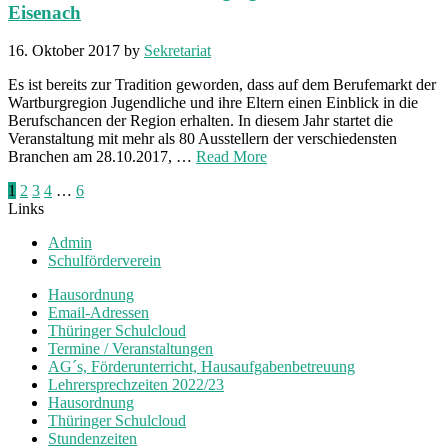
Eisenach
16. Oktober 2017
by
Sekretariat
Es ist bereits zur Tradition geworden, dass auf dem Berufemarkt der
Wartburgregion Jugendliche und ihre Eltern einen Einblick in die
Berufschancen der Region erhalten. In diesem Jahr startet die
Veranstaltung mit mehr als 80 Ausstellern der verschiedensten
Branchen am 28.10.2017, …
Read More
Seitennummerierung
1
2
3
4
…
6
Links
der
Admin
Beiträge
Schulförderverein
Hausordnung
Email-Adressen
Thüringer Schulcloud
Termine / Veranstaltungen
AG´s, Förderunterricht, Hausaufgabenbetreuung
Lehrersprechzeiten 2022/23
Hausordnung
Thüringer Schulcloud
Stundenzeiten