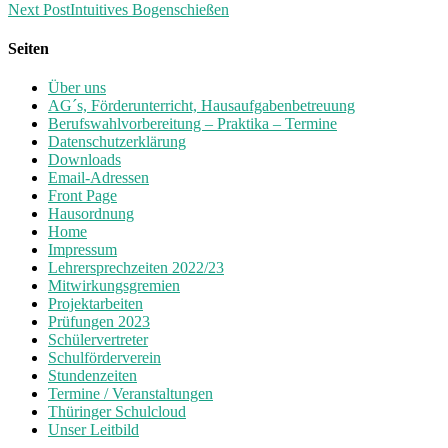
Next Post
Intuitives Bogenschießen
Seiten
Über uns
AG´s, Förderunterricht, Hausaufgabenbetreuung
Berufswahlvorbereitung – Praktika – Termine
Datenschutzerklärung
Downloads
Email-Adressen
Front Page
Hausordnung
Home
Impressum
Lehrersprechzeiten 2022/23
Mitwirkungsgremien
Projektarbeiten
Prüfungen 2023
Schülervertreter
Schulförderverein
Stundenzeiten
Termine / Veranstaltungen
Thüringer Schulcloud
Unser Leitbild