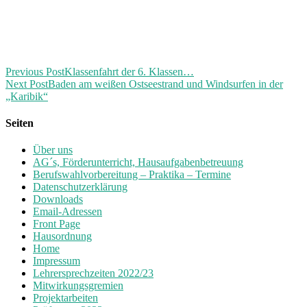
Previous Post
Klassenfahrt der 6. Klassen…
Next Post
Baden am weißen Ostseestrand und Windsurfen in der
„Karibik“
Seiten
Über uns
AG´s, Förderunterricht, Hausaufgabenbetreuung
Berufswahlvorbereitung – Praktika – Termine
Datenschutzerklärung
Downloads
Email-Adressen
Front Page
Hausordnung
Home
Impressum
Lehrersprechzeiten 2022/23
Mitwirkungsgremien
Projektarbeiten