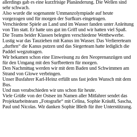
allerdings gab es eine kurzfrisige Planänderung. Die Wellen sind
sehr schwach.
Also wurde die sogenannte Ummanzolympiade auf heute
vorgezogen und für morgen der Surfkurs eingetragen.
Verschiedene Spiele an Land und im Wasser fanden unter Anleitung
von Tim statt. Er hatte uns gut im Griff und wir hatten viel Spaß.
Die Teams beider Klassen belegten verschiedene Wettbewerbe.
Lustig war das Tauziehen mit Kanus im Wasser. Das Verliererteam
„durften“ die Kanus putzen und das Siegerteam hatte lediglich die
Paddel wegzutragen.
Wir bekamen schon eine Einweisung zu den Neoprenanzügen und
für den Umgang mit den Surfbrettern für morgen.
Den Nachmittag werden wir mit dem Baden und Schwimmen am
Strand von Glowe verbringen.
Unser Busfahrer Karl-Heinz erfüllt uns fast jeden Wunsch mit dem
Bus.
Und nun verabschieden wir uns schon für heute.
Viele Grüße von der Ostsee im Namen aller Mitfahrer sendet das
Projektarbeitsteam „Fotografie“ mit Celina, Sophie Kräußl, Sascha,
Paul und Nicolas. Wir danken Sophie Ißleib für ihre Unterstützung.