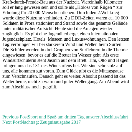
Kraft-durch-Freude-Bau aus der Nazizeit. Viereinhalb Kilometer
soll er lang gewesen sein und sollte als „Koloss von Rügen “ zur
Erholung für 20 000 Menschen dienen. Durch den 2.Weltkrieg
wurde diese Nutzung verhindert. Zu DDR-Zeiten waren ca. 10 000
Soldaten in Prora stationiert und Strand sowie das gesamte Gelände
unter militärischer Aufsicht. Heute sind die Anlagen wieder
zugänglich. Es gibt eine Jugendherberge, einen internationalen
Jugendzeltplatz, Hotels, Museen und Luxuswohnungen. Den letzten
Tag verbringen wir bei stärkerem Wind und Wellen beim Surfen.
Die Schüler werden in drei Gruppen von Surflehrern in die Theorie
eingewiesen, bevor es auf die Bretter im Wasser geht. Als erste
Windsurfschülerin steht Jasmin auf dem Brett. Tim, Otto und Hagen
bringen uns das 1×1 des Windsurfens bei. Wir sind sehr stolz auf
uns, alle kommen gut voran. Zum Glück gibt es die Mittagspause
zum Verschnaufen. Danach geht es weiter. Absolut passend ist das
Wetter heute, nicht zu warm und guter Wellengang. Am Abend wird
zum Abschluss noch gegrillt.
Previous Post
Sport und Spaß am dritten Tag unserer Abschlussfahrt
Next Post
Nachtrag: Zeugnisausgabe 2017