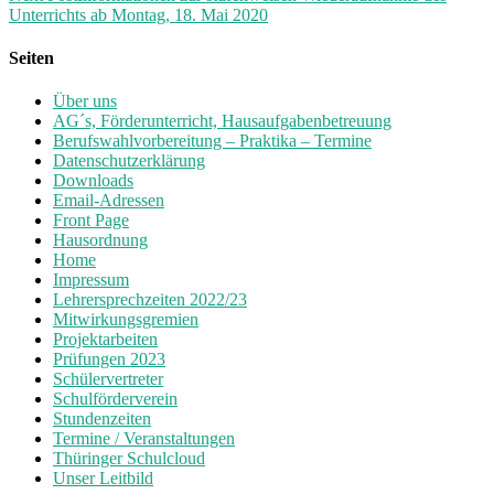
Unterrichts ab Montag, 18. Mai 2020
Seiten
Über uns
AG´s, Förderunterricht, Hausaufgabenbetreuung
Berufswahlvorbereitung – Praktika – Termine
Datenschutzerklärung
Downloads
Email-Adressen
Front Page
Hausordnung
Home
Impressum
Lehrersprechzeiten 2022/23
Mitwirkungsgremien
Projektarbeiten
Prüfungen 2023
Schülervertreter
Schulförderverein
Stundenzeiten
Termine / Veranstaltungen
Thüringer Schulcloud
Unser Leitbild