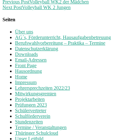
Previous Post
Volleyball WK2 der Mädchen
Next Post
Volleyball WK 2 Jungen
Seiten
Über uns
AG´s, Förderunterricht, Hausaufgabenbetreuung
Berufswahlvorbereitung – Praktika – Termine
Datenschutzerklärung
Downloads
Email-Adressen
Front Page
Hausordnung
Home
Impressum
Lehrersprechzeiten 2022/23
Mitwirkungsgremien
Projektarbeiten
Prüfungen 2023
Schülervertreter
Schulförderverein
Stundenzeiten
Termine / Veranstaltungen
Thüringer Schulcloud
Unser Leitbild