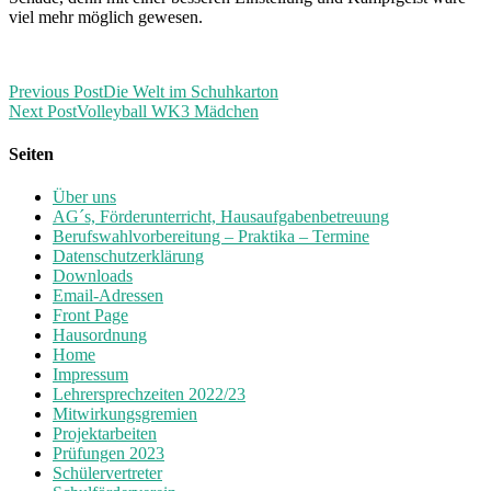
viel mehr möglich gewesen.
Previous Post
Die Welt im Schuhkarton
Next Post
Volleyball WK3 Mädchen
Seiten
Über uns
AG´s, Förderunterricht, Hausaufgabenbetreuung
Berufswahlvorbereitung – Praktika – Termine
Datenschutzerklärung
Downloads
Email-Adressen
Front Page
Hausordnung
Home
Impressum
Lehrersprechzeiten 2022/23
Mitwirkungsgremien
Projektarbeiten
Prüfungen 2023
Schülervertreter