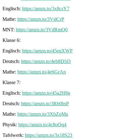
Englisch:
https://amzn.to/3x8csY7
Mathe:
https://amzn.to/3VslCrP
MNT:
https://amzn.to/3VdRmQ0
Klasse 6:
Englisch:
https://amzn.to/45eqXWP
Deutsch:
https://amzn.to/4eb8DSD
Mathe:
https://amzn.to/4e6GrAn
Klasse 7:
Englisch:
https://amzn.to/45a2H8g
Deutsch:
https://amzn.to/3Rb0bsP
Mathe:
https://amzn.to/3XbZoMa
Physik:
https://amzn.to/4c8oQq4
Tafelwerk:
https://amzn.to/3x18S23