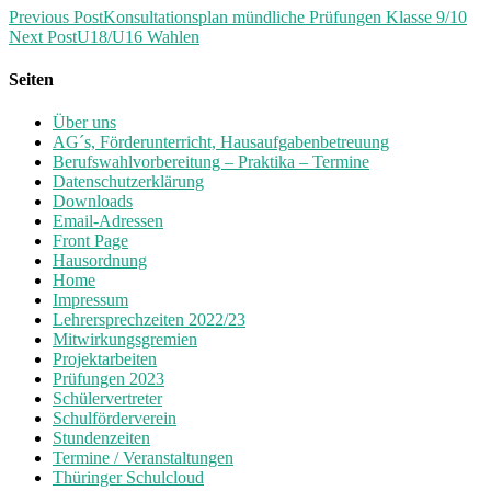
Previous Post
Konsultationsplan mündliche Prüfungen Klasse 9/10
Next Post
U18/U16 Wahlen
Seiten
Über uns
AG´s, Förderunterricht, Hausaufgabenbetreuung
Berufswahlvorbereitung – Praktika – Termine
Datenschutzerklärung
Downloads
Email-Adressen
Front Page
Hausordnung
Home
Impressum
Lehrersprechzeiten 2022/23
Mitwirkungsgremien
Projektarbeiten
Prüfungen 2023
Schülervertreter
Schulförderverein
Stundenzeiten
Termine / Veranstaltungen
Thüringer Schulcloud