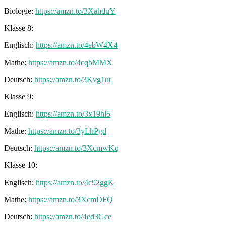
Biologie:
https://amzn.to/3XahduY
Klasse 8:
Englisch:
https://amzn.to/4ebW4X4
Mathe:
https://amzn.to/4cqbMMX
Deutsch:
https://amzn.to/3Kvg1ut
Klasse 9:
Englisch:
https://amzn.to/3x19hl5
Mathe:
https://amzn.to/3yLhPgd
Deutsch:
https://amzn.to/3XcmwKq
Klasse 10:
Englisch:
https://amzn.to/4c92ggK
Mathe:
https://amzn.to/3XcmDFQ
Deutsch:
https://amzn.to/4ed3Gce