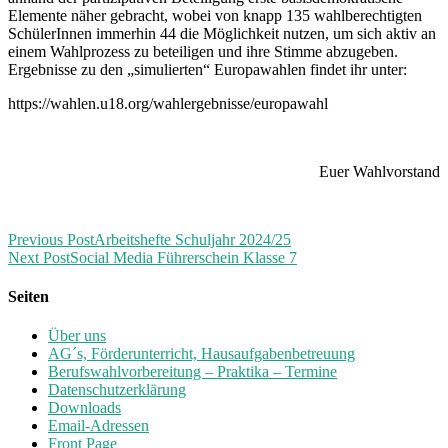
Elemente näher gebracht, wobei von knapp 135 wahlberechtigten
SchülerInnen immerhin 44 die Möglichkeit nutzen, um sich aktiv an
einem Wahlprozess zu beteiligen und ihre Stimme abzugeben.
Ergebnisse zu den „simulierten“ Europawahlen findet ihr unter:
https://wahlen.u18.org/wahlergebnisse/europawahl
Euer Wahlvorstand
Previous Post
Arbeitshefte Schuljahr 2024/25
Next Post
Social Media Führerschein Klasse 7
Seiten
Über uns
AG´s, Förderunterricht, Hausaufgabenbetreuung
Berufswahlvorbereitung – Praktika – Termine
Datenschutzerklärung
Downloads
Email-Adressen
Front Page