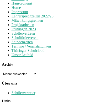
Hausordnung
Home
Impressum
Lehrersprechzeiten 2022/23
Mitwirkungsgremien
Projektarbeiten
Prüfungen 2023
Schülervertreter
Schulförderverein
Stundenzeiten
Termine / Veranstaltungen
Thüringer Schulcloud
Unser Leitbild
Archiv
Archiv
Über uns
Schülervertreter
Links