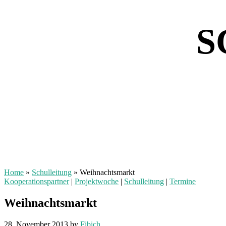
S
Home
»
Schulleitung
»
Weihnachtsmarkt
Kooperationspartner
|
Projektwoche
|
Schulleitung
|
Termine
Weihnachtsmarkt
28. November 2013
by
Fibich