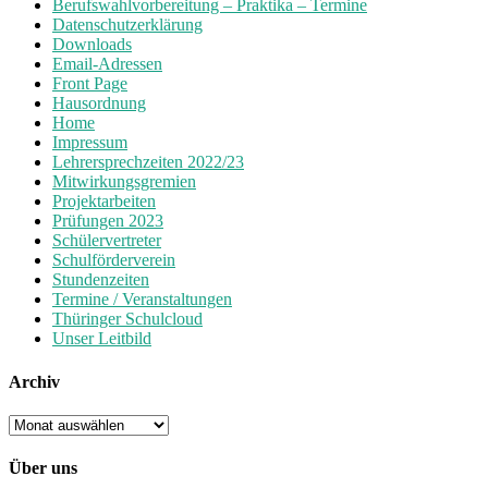
Berufswahlvorbereitung – Praktika – Termine
Datenschutzerklärung
Downloads
Email-Adressen
Front Page
Hausordnung
Home
Impressum
Lehrersprechzeiten 2022/23
Mitwirkungsgremien
Projektarbeiten
Prüfungen 2023
Schülervertreter
Schulförderverein
Stundenzeiten
Termine / Veranstaltungen
Thüringer Schulcloud
Unser Leitbild
Archiv
Archiv
Über uns