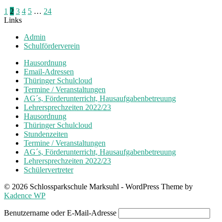
Seitennummerierung
1
2
3
4
5
…
24
Links
der
Admin
Beiträge
Schulförderverein
Hausordnung
Email-Adressen
Thüringer Schulcloud
Termine / Veranstaltungen
AG´s, Förderunterricht, Hausaufgabenbetreuung
Lehrersprechzeiten 2022/23
Hausordnung
Thüringer Schulcloud
Stundenzeiten
Termine / Veranstaltungen
AG´s, Förderunterricht, Hausaufgabenbetreuung
Lehrersprechzeiten 2022/23
Schülervertreter
© 2026 Schlossparkschule Marksuhl - WordPress Theme by
Kadence WP
Benutzername oder E-Mail-Adresse