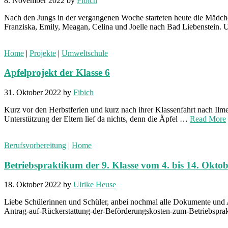
8. November 2022
by
Fibich
Nach den Jungs in der vergangenen Woche starteten heute die Mädche
Franziska, Emily, Meagan, Celina und Joelle nach Bad Liebenstein.
Home
|
Projekte
|
Umweltschule
Apfelprojekt der Klasse 6
31. Oktober 2022
by
Fibich
Kurz vor den Herbstferien und kurz nach ihrer Klassenfahrt nach Ilm
Unterstützung der Eltern lief da nichts, denn die Äpfel …
Read More
Berufsvorbereitung
|
Home
Betriebspraktikum der 9. Klasse vom 4. bis 14. Okto
18. Oktober 2022
by
Ulrike Heuse
Liebe Schülerinnen und Schüler, anbei nochmal alle Dokumente und
Antrag-auf-Rückerstattung-der-Beförderungskosten-zum-Betriebspra