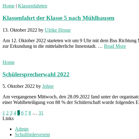
Home
|
Klassenfahrten
Klassenfahrt der Klasse 5 nach Mühlhausen
13. Oktober 2022
by
Ulrike Heuse
Am 12. Oktober 2022 starteten wir um 9 Uhr mit dem Bus Richtung Mü
zur Erkundung in die mittelalterliche Innenstadt. …
Read More
Home
Schülersprecherwahl 2022
5. Oktober 2022
by
Johne
Am vergangenen Mittwoch, den 28.09.2022 fand unter der organisato
einer Wahlbeteiligung von 88 % der Schülerschaft wurde folgendes 
Seitennummerierung
1
2
3
4
5
6
7
8
…
31
Links
der
Admin
Beiträge
Schulförderverein