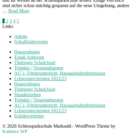
und ihr werdet an der Schlossparkschule lernen. Einige von euch
sind sicher schon mächtig gespannt auf die neue Umgebung, andere
…
Read More
Seitennummerierung
1
2
3
4
5
Links
der
Admin
Beiträge
Schulförderverein
Hausordnung
Email-Adressen
Thüringer Schulcloud
Termine / Veranstaltungen
AG´s, Förderunterricht, Hausaufgabenbetreuung
Lehrersprechzeiten 2022/23
Hausordnung
Thüringer Schulcloud
Stundenzeiten
Termine / Veranstaltungen
AG´s, Förderunterricht, Hausaufgabenbetreuung
Lehrersprechzeiten 2022/23
Schülervertreter
© 2026 Schlossparkschule Marksuhl - WordPress Theme by
Kadence WP