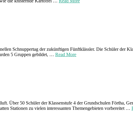
wie die knisternde Kartoffel …
Read More
ellen Schnuppertag der zukünftigen Fünftklässler. Die Schüler der Kl
wurden 5 Gruppen gebildet, …
Read More
lluft. Über 50 Schüler der Klassenstufe 4 der Grundschulen Förtha, G
tten Stationen zu vielen interessanten Themengebieten vorbereitet …