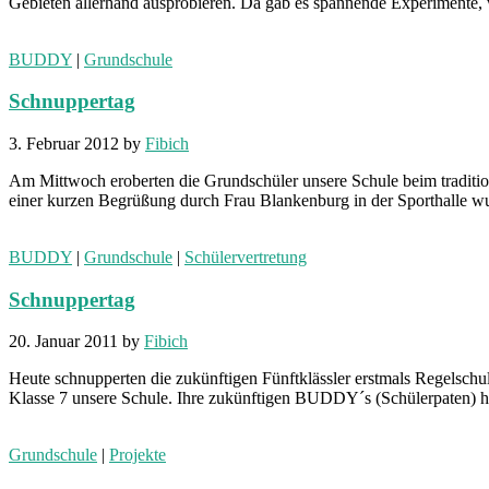
Gebieten allerhand ausprobieren. Da gab es spannende Experimente, 
BUDDY
|
Grundschule
Schnuppertag
3. Februar 2012
by
Fibich
Am Mittwoch eroberten die Grundschüler unsere Schule beim tradition
einer kurzen Begrüßung durch Frau Blankenburg in der Sporthalle 
BUDDY
|
Grundschule
|
Schülervertretung
Schnuppertag
20. Januar 2011
by
Fibich
Heute schnupperten die zukünftigen Fünftklässler erstmals Regelschu
Klasse 7 unsere Schule. Ihre zukünftigen BUDDY´s (Schülerpaten) ha
Grundschule
|
Projekte