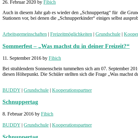
26. Februar 2020
by
Fibich
Auch in diesem Jahr gab es wieder den „Schnuppertag“ für die Grund
Stationen vor, bei denen die „Schnupperkinder“ einiges selbst auspr
Arbeitsgemeinschaften
|
Freizeitmöglichkeiten
|
Grundschule
|
Kooper
Sommerfest – „Was machst du in deiner Freizeit?“
11. September 2016
by
Fibich
Bei strahlendem Sonnenschein tummelten sich am 07. September 2016 
diesen Höhepunkt. Die Schüler stellten sich die Frage „Was machst 
BUDDY
|
Grundschule
|
Kooperationspartner
Schnuppertag
8. Februar 2016
by
Fibich
BUDDY
|
Grundschule
|
Kooperationspartner
Schnuppertag