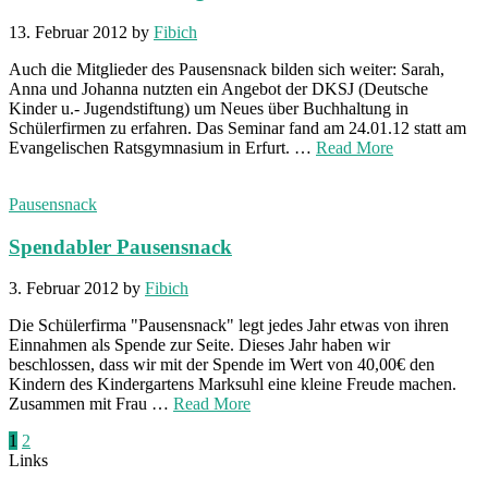
13. Februar 2012
by
Fibich
Auch die Mitglieder des Pausensnack bilden sich weiter: Sarah,
Anna und Johanna nutzten ein Angebot der DKSJ (Deutsche
Kinder u.- Jugendstiftung) um Neues über Buchhaltung in
Schülerfirmen zu erfahren. Das Seminar fand am 24.01.12 statt am
Evangelischen Ratsgymnasium in Erfurt. …
Read More
Pausensnack
Spendabler Pausensnack
3. Februar 2012
by
Fibich
Die Schülerfirma "Pausensnack" legt jedes Jahr etwas von ihren
Einnahmen als Spende zur Seite. Dieses Jahr haben wir
beschlossen, dass wir mit der Spende im Wert von 40,00€ den
Kindern des Kindergartens Marksuhl eine kleine Freude machen.
Zusammen mit Frau …
Read More
Seitennummerierung
1
2
Links
der