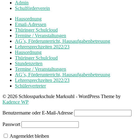
Admin
Beiträge
Schulförderverein
Hausordnung
Email-Adressen
Thüringer Schulcloud
Termine / Veranstaltungen
AG´s, Förderunterricht, Hausaufgabenbetreuung
Lehrersprechzeiten 2022/23
Hausordnung
Thüringer Schulcloud
Stundenzeiten
Termine / Veranstaltungen
AG´s, Förderunterricht, Hausaufgabenbetreuung
Lehrersprechzeiten 2022/23
Schülervertreter
© 2026 Schlossparkschule Marksuhl - WordPress Theme by
Kadence WP
Benutzername oder E-Mail-Adresse
Passwort
Angemeldet bleiben