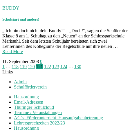
BUDDY
Schulstart mal anders!
„ Ich bin doch nicht dein Buddy!“ – „Doch!“, sagten die Schüler der
Klasse 8 am 1. Schultag zu den „Neuen“ an der Schlossparkschule
Marksuhl. Seit dem letzten Schuljahr bereiteten sich zwei
Lehrerinnen des Kollegiums der Regelschule auf ihre neuen …
Read More
11. September 2008
0
Seitennummerierung
1
…
118
119
120
121
122
123
124
…
130
Links
der
Admin
Beiträge
Schulförderverein
Hausordnung
Email-Adressen
Thüringer Schulcloud
Termine / Veranstaltungen
AG´s, Förderunterricht, Hausaufgabenbetreuung
Lehrersprechzeiten 2022/23
Hausordnung